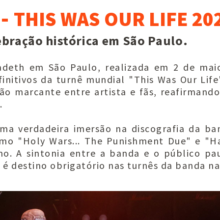
 -
THIS WAS OUR LIFE 20
bração histórica em São Paulo.
deth em São Paulo, realizada em 2 de maio
nitivos da turnê mundial "This Was Our Life
ão marcante entre artista e fãs, reafirmand
.
a verdadeira imersão na discografia da ba
como "Holy Wars... The Punishment Due" e "
 A sintonia entre a banda e o público pau
l é destino obrigatório nas turnês da banda na