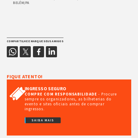
BELÉM/PA
COMPARTILHE E MARQUE SEUS AMIGOS
FIQUE ATENTO!
INGRESSO SEGURO
COMPRE COM RESPONSABILIDADE
- Procure
sempre os organizadores, as bilheterias do
evento e sites oficiais antes de comprar
ingressos.
SAIBA MAIS